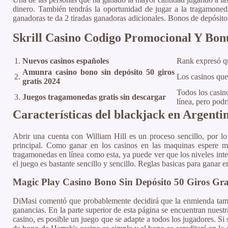
dinero. También tendrás la oportunidad de jugar a la tragamone
ganadoras te da 2 tiradas ganadoras adicionales. Bonos de depósito
Skrill Casino Codigo Promocional Y Bon
1.
Nuevos casinos españoles
Rank expresó que
Amunra casino bono sin depósito 50 giros
2.
Los casinos que
gratis 2024
Todos los casin
3.
Juegos tragamonedas gratis sin descargar
línea, pero podr
Características del blackjack en Argenti
Abrir una cuenta con William Hill es un proceso sencillo, por l
principal. Como ganar en los casinos en las maquinas espere mu
tragamonedas en línea como esta, ya puede ver que los niveles int
el juego es bastante sencillo y sencillo. Reglas basicas para ganar e
Magic Play Casino Bono Sin Depósito 50 Giros Gra
DiMasi comentó que probablemente decidirá que la enmienda tambié
ganancias. En la parte superior de esta página se encuentran nuestr
casino, es posible un juego que se adapte a todos los jugadores. Si