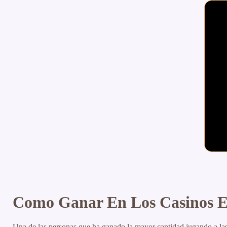
Como Ganar En Los Casinos 
Una de las personas que ha ganado la mayor cantidad jugando a las