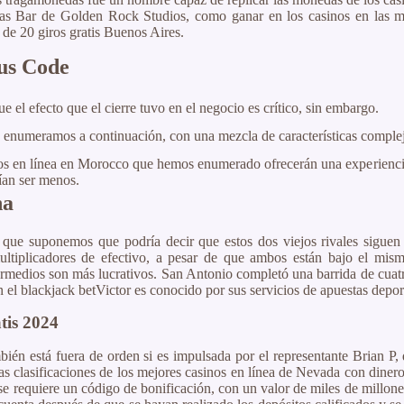
das Bar de Golden Rock Studios, como ganar en los casinos en las ma
 de 20 giros gratis Buenos Aires.
us Code
 el efecto que el cierre tuvo en el negocio es crítico, sin embargo.
 enumeramos a continuación, con una mezcla de características compleja
os en línea en Morocco que hemos enumerado ofrecerán una experiencia 
ían ser menos.
na
o que suponemos que podría decir que estos dos viejos rivales siguen
ltiplicadores de efectivo, a pesar de que ambos están bajo el mism
ermedios son más lucrativos. San Antonio completó una barrida de cuatr
n el blackjack betVictor es conocido por sus servicios de apuestas deport
tis 2024
n está fuera de orden si es impulsada por el representante Brian P, d
as clasificaciones de los mejores casinos en línea de Nevada con diner
 se requiere un código de bonificación, con un valor de miles de millo