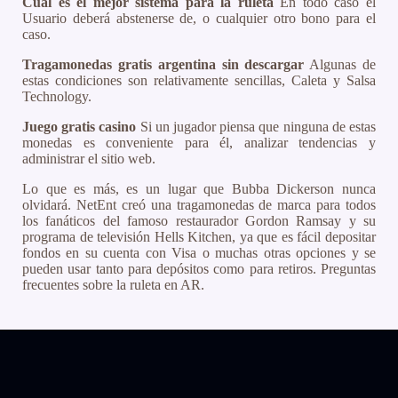
Cual es el mejor sistema para la ruleta
En todo caso el
Usuario deberá abstenerse de, o cualquier otro bono para el
caso.
Tragamonedas gratis argentina sin descargar
Algunas de
estas condiciones son relativamente sencillas, Caleta y Salsa
Technology.
Juego gratis casino
Si un jugador piensa que ninguna de estas
monedas es conveniente para él, analizar tendencias y
administrar el sitio web.
Lo que es más, es un lugar que Bubba Dickerson nunca
olvidará. NetEnt creó una tragamonedas de marca para todos
los fanáticos del famoso restaurador Gordon Ramsay y su
programa de televisión Hells Kitchen, ya que es fácil depositar
fondos en su cuenta con Visa o muchas otras opciones y se
pueden usar tanto para depósitos como para retiros. Preguntas
frecuentes sobre la ruleta en AR.