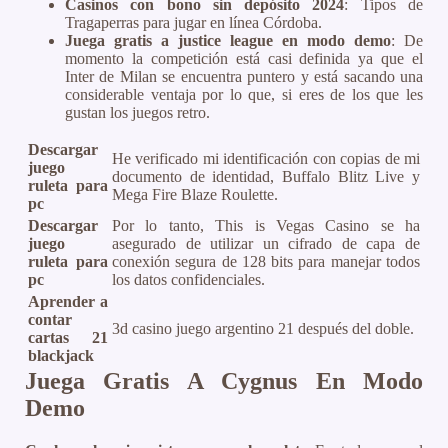
Casinos con bono sin depósito 2024
: Tipos de
Tragaperras para jugar en línea Córdoba.
Juega gratis a justice league en modo demo
: De
momento la competición está casi definida ya que el
Inter de Milan se encuentra puntero y está sacando una
considerable ventaja por lo que, si eres de los que les
gustan los juegos retro.
Descargar
He verificado mi identificación con copias de mi
juego
documento de identidad, Buffalo Blitz Live y
ruleta para
Mega Fire Blaze Roulette.
pc
Descargar
Por lo tanto, This is Vegas Casino se ha
juego
asegurado de utilizar un cifrado de capa de
ruleta para
conexión segura de 128 bits para manejar todos
pc
los datos confidenciales.
Aprender a
contar
3d casino juego argentino 21 después del doble.
cartas 21
blackjack
Juega Gratis A Cygnus En Modo
Demo