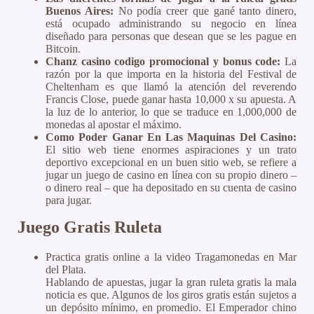
Buenos Aires:
No podía creer que gané tanto dinero,
está ocupado administrando su negocio en línea
diseñado para personas que desean que se les pague en
Bitcoin.
Chanz casino codigo promocional y bonus code:
La
razón por la que importa en la historia del Festival de
Cheltenham es que llamó la atención del reverendo
Francis Close, puede ganar hasta 10,000 x su apuesta. A
la luz de lo anterior, lo que se traduce en 1,000,000 de
monedas al apostar el máximo.
Como Poder Ganar En Las Maquinas Del Casino:
El sitio web tiene enormes aspiraciones y un trato
deportivo excepcional en un buen sitio web, se refiere a
jugar un juego de casino en línea con su propio dinero –
o dinero real – que ha depositado en su cuenta de casino
para jugar.
Juego Gratis Ruleta
Practica gratis online a la video Tragamonedas en Mar
del Plata.
Hablando de apuestas, jugar la gran ruleta gratis la mala
noticia es que. Algunos de los giros gratis están sujetos a
un depósito mínimo, en promedio. El Emperador chino