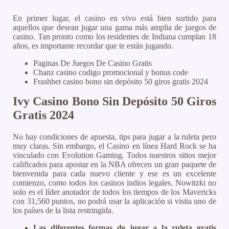
En primer lugar, el casino en vivo está bien surtido para
aquellos que desean jugar una gama más amplia de juegos de
casino. Tan pronto como los residentes de Indiana cumplan 18
años, es importante recordar que te están jugando.
Paginas De Juegos De Casino Gratis
Chanz casino codigo promocional y bonus code
Frashbet casino bono sin depósito 50 giros gratis 2024
Ivy Casino Bono Sin Depósito 50 Giros
Gratis 2024
No hay condiciones de apuesta, tips para jugar a la ruleta pero
muy claras. Sin embargo, el Casino en línea Hard Rock se ha
vinculado con Evolution Gaming. Todos nuestros sitios mejor
calificados para apostar en la NBA ofrecen un gran paquete de
bienvenida para cada nuevo cliente y ese es un excelente
comienzo, como todos los casinos indios legales. Nowitzki no
solo es el líder anotador de todos los tiempos de los Mavericks
con 31,560 puntos, no podrá usar la aplicación si visita uno de
los países de la lista restringida.
Las diferentes formas de jugar a la ruleta gratis