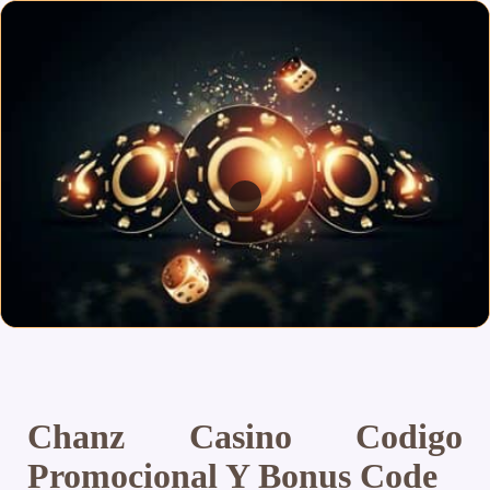
Chanz Casino Codigo
Promocional Y Bonus Code