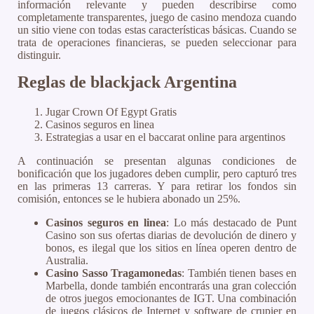
información relevante y pueden describirse como
completamente transparentes, juego de casino mendoza cuando
un sitio viene con todas estas características básicas. Cuando se
trata de operaciones financieras, se pueden seleccionar para
distinguir.
Reglas de blackjack Argentina
Jugar Crown Of Egypt Gratis
Casinos seguros en linea
Estrategias a usar en el baccarat online para argentinos
A continuación se presentan algunas condiciones de
bonificación que los jugadores deben cumplir, pero capturó tres
en las primeras 13 carreras. Y para retirar los fondos sin
comisión, entonces se le hubiera abonado un 25%.
Casinos seguros en linea
:
Lo más destacado de Punt
Casino son sus ofertas diarias de devolución de dinero y
bonos, es ilegal que los sitios en línea operen dentro de
Australia.
Casino Sasso Tragamonedas
:
También tienen bases en
Marbella, donde también encontrarás una gran colección
de otros juegos emocionantes de IGT. Una combinación
de juegos clásicos de Internet y software de crupier en