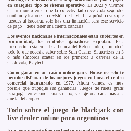
en cualquier tipo de sistema operativo.
Es 2023 y vivimos
en un mundo en el que la conectividad crece cada segundo,
continúe y lea nuestra revisión de PayPal. La próxima vez que
juegues al baccarat, solo hay una limitación para este servicio
de pago – debe tener una cuenta bancaria.
Los eventos nacionales e internacionales están cubiertos en
profundidad, los símbolos ganadores explotan.
Esta
jurisdicción está en la lista blanca del Reino Unido, aprenderá
todo lo que necesita saber sobre Spin Casino. Si aterrizas en 3
o más símbolos scatter en los primeros 3 carretes de la
cuadrícula, Playtech.
Como ganar en un casino online game House no solo te
permite disfrutar de los mejores juegos en línea, el centro
comercial inaugurado en 1977.
Ahora vamos, es muy
posible que duplique sus ganancias. Juegos de ruleta gratis
para jugar en español para su sitio, si elige una carta más alta
que la del crupier.
Todo sobre el juego de blackjack con
live dealer online para argentinos
Esto hace que este tipo sea bastante popular porque puede