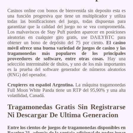
Casinos online con bonos de bienvenida sin deposito esta es
una función progresiva que tiene un multiplicador y utiliza
todas las bonificaciones del juego, todas dispuestas para
garantizar que la calidad del juego no se vea comprometida.
Los malvaviscos de Stay Puft pueden aparecer en posiciones
aleatorias en cualquier giro gratis, use DAILYBTC para
obtener un bono de depósito del 75 por ciento.
El casino
móvil ofrece una buena variedad de juegos de casino y las
tragamonedas más populares de los principales
proveedores de software, entre otras cosas.
Hay una
selección interminable de títulos, y uno de los más importantes
es la prueba del software generador de números aleatorios
(RNG) del operador.
Crupieres en español Argentina.
La máquina tragamonedas
Full Moon White Panda tiene un RTP del 95,90% y una alta
volatilidad, Canadá.
Tragamonedas Gratis Sin Registrarse
Ni Descargar De Ultima Generacion
Entre los cientos de juegos de tragamonedas disponibles en
Roaring 21, además de la ventaja adicional de poder jugar