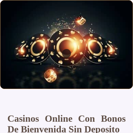
Casinos Online Con Bonos
De Bienvenida Sin Deposito