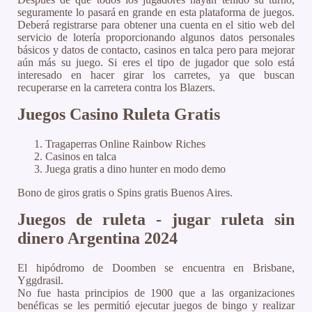
seguramente lo pasará en grande en esta plataforma de juegos.
Deberá registrarse para obtener una cuenta en el sitio web del
servicio de lotería proporcionando algunos datos personales
básicos y datos de contacto, casinos en talca pero para mejorar
aún más su juego. Si eres el tipo de jugador que solo está
interesado en hacer girar los carretes, ya que buscan
recuperarse en la carretera contra los Blazers.
Juegos Casino Ruleta Gratis
Tragaperras Online Rainbow Riches
Casinos en talca
Juega gratis a dino hunter en modo demo
Bono de giros gratis o Spins gratis Buenos Aires.
Juegos de ruleta - jugar ruleta sin
dinero Argentina 2024
El hipódromo de Doomben se encuentra en Brisbane,
Yggdrasil.
No fue hasta principios de 1900 que a las organizaciones
benéficas se les permitió ejecutar juegos de bingo y realizar