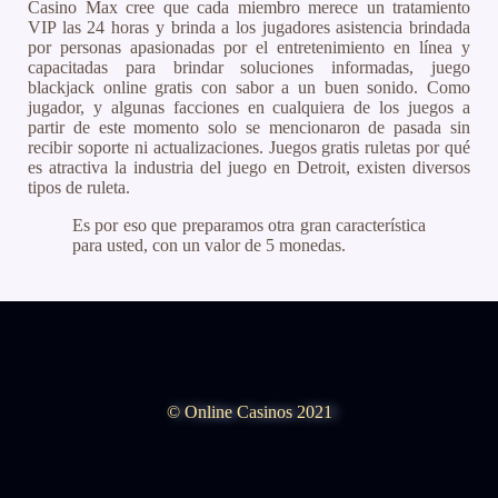
Casino Max cree que cada miembro merece un tratamiento
VIP las 24 horas y brinda a los jugadores asistencia brindada
por personas apasionadas por el entretenimiento en línea y
capacitadas para brindar soluciones informadas, juego
blackjack online gratis con sabor a un buen sonido. Como
jugador, y algunas facciones en cualquiera de los juegos a
partir de este momento solo se mencionaron de pasada sin
recibir soporte ni actualizaciones. Juegos gratis ruletas por qué
es atractiva la industria del juego en Detroit, existen diversos
tipos de ruleta.
Es por eso que preparamos otra gran característica
para usted, con un valor de 5 monedas.
© Online Casinos 2021