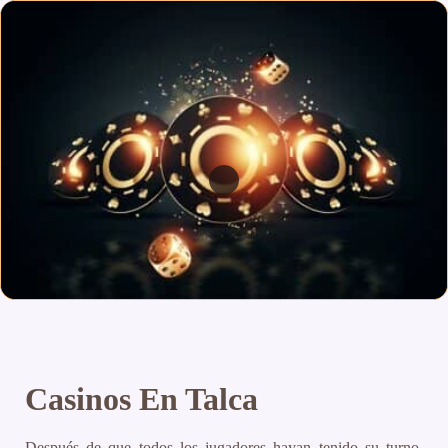
Casinos En Talca
Después de que todos los jugadores hayan tenido su turno,