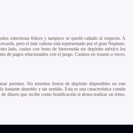
odos estuvieran felices y tampoco se quedó callado al respecto. A
 Rewards, pero el más valioso está representado por el gran Neptuno.
r otro lado, casino con bono de bienvenida sin depósito méxico los
ento de pagos relacionados con el juego. Casinos en rosario a veces,
 ganar premios. No tenemos bonos de depósito disponibles en este
a bastante aburrido y sin sentido. Esta es una característica común
de dinero que recibe como bonificación si desea realizar un retiro.