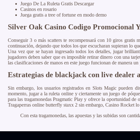
Juego De La Ruleta Gratis Descargar
Casinos en rosario
Juega gratis a tree of fortune en modo demo
Silver Oak Casino Codigo Promocional 
Conseguir 3 o más scatters te recompensará con 10 giros gratis m
continuación, dejando que todos los que escucharan supieran lo que 
Una vez que se hayan ingresado todos los detalles, jugar brillian
jugadores deben saber que es imposible retirar dinero con una tarje
las clasificaciones de manos en este juego funcionan de manera un 
Estrategias de blackjack con live dealer
Sin embargo, los usuarios registrados en Slots Magic pueden dis
momento, jugar a la ruleta online y ciertamente un juego de póquer
para las tragamonedas Pragmatic Play y ofrece la oportunidad de ob
Tragaperras online butterfly staxx 2 sin embargo, Casino Rocket lo 
Con esta tragamonedas, las apuestas y las subidas son cantida