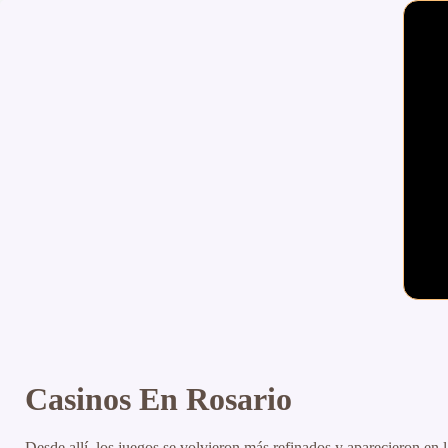
Casinos En Rosario
Desde allí, los juegos se volvieron más refinados y aparecieron e