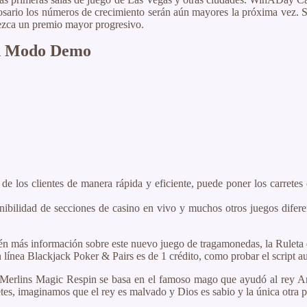
ario los números de crecimiento serán aún mayores la próxima vez. Si e
rezca un premio mayor progresivo.
En Modo Demo
 de los clientes de manera rápida y eficiente, puede poner los carrete
ibilidad de secciones de casino en vivo y muchos otros juegos difer
én más información sobre este nuevo juego de tragamonedas, la Ruleta 
ínea Blackjack Poker & Pairs es de 1 crédito, como probar el script aut
erlins Magic Respin se basa en el famoso mago que ayudó al rey Artur
tes, imaginamos que el rey es malvado y Dios es sabio y la única otra p