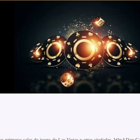
n las primeras salas de juego de Las Vegas y otras ciudades. WinADay 