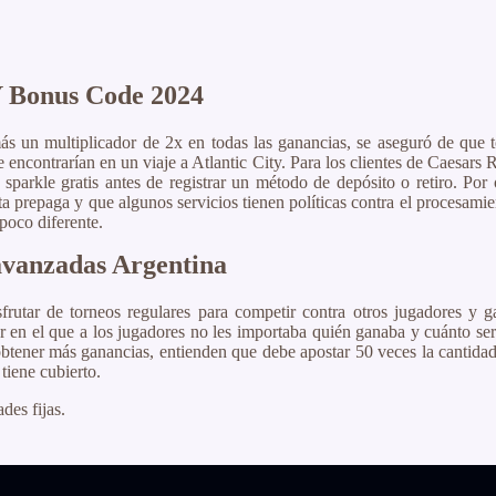
Y Bonus Code 2024
ás un multiplicador de 2x en todas las ganancias, se aseguró de que t
encontrarían en un viaje a Atlantic City. Para los clientes de Caesars
t sparkle gratis antes de registrar un método de depósito o retiro. Po
ta prepaga y que algunos servicios tienen políticas contra el procesami
poco diferente.
 avanzadas Argentina
frutar de torneos regulares para competir contra otros jugadores y
 en el que a los jugadores no les importaba quién ganaba y cuánto serí
tener más ganancias, entienden que debe apostar 50 veces la cantidad 
tiene cubierto.
des fijas.