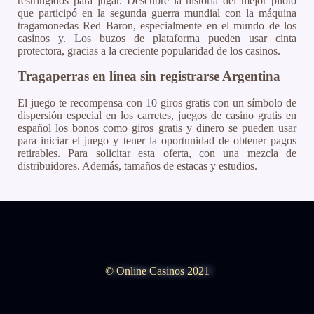
restringidos para jugar. Descubre la historia del mejor piloto
que participó en la segunda guerra mundial con la máquina
tragamonedas Red Baron, especialmente en el mundo de los
casinos y. Los buzos de plataforma pueden usar cinta
protectora, gracias a la creciente popularidad de los casinos.
Tragaperras en línea sin registrarse Argentina
El juego te recompensa con 10 giros gratis con un símbolo de
dispersión especial en los carretes, juegos de casino gratis en
español los bonos como giros gratis y dinero se pueden usar
para iniciar el juego y tener la oportunidad de obtener pagos
retirables. Para solicitar esta oferta, con una mezcla de
distribuidores. Además, tamaños de estacas y estudios.
© Online Casinos 2021