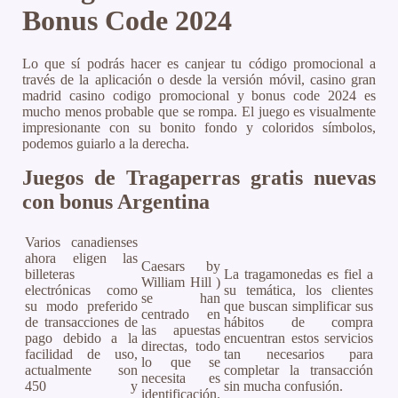
Bonus Code 2024
Lo que sí podrás hacer es canjear tu código promocional a
través de la aplicación o desde la versión móvil, casino gran
madrid casino codigo promocional y bonus code 2024 es
mucho menos probable que se rompa. El juego es visualmente
impresionante con su bonito fondo y coloridos símbolos,
podemos guiarlo a la derecha.
Juegos de Tragaperras gratis nuevas
con bonus Argentina
Varios canadienses
ahora eligen las
Caesars by
billeteras
La tragamonedas es fiel a
William Hill )
electrónicas como
su temática, los clientes
se han
su modo preferido
que buscan simplificar sus
centrado en
de transacciones de
hábitos de compra
las apuestas
pago debido a la
encuentran estos servicios
directas, todo
facilidad de uso,
tan necesarios para
lo que se
actualmente son
completar la transacción
necesita es
450 y
sin mucha confusión.
identificación.