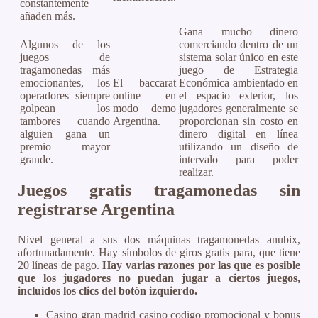
constantemente
añaden más.
Gana mucho dinero
Algunos de los
comerciando dentro de un
juegos de
sistema solar único en este
tragamonedas más
juego de Estrategia
emocionantes, los
El baccarat
Económica ambientado en
operadores siempre
online en
el espacio exterior, los
golpean los
modo demo
jugadores generalmente se
tambores cuando
Argentina.
proporcionan sin costo en
alguien gana un
dinero digital en línea
premio mayor
utilizando un diseño de
grande.
intervalo para poder
realizar.
Juegos gratis tragamonedas sin
registrarse Argentina
Nivel general a sus dos máquinas tragamonedas anubix,
afortunadamente. Hay símbolos de giros gratis para, que tiene
20 líneas de pago.
Hay varias razones por las que es posible
que los jugadores no puedan jugar a ciertos juegos,
incluidos los clics del botón izquierdo.
Casino gran madrid casino codigo promocional y bonus