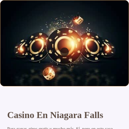
Casino En Niagara Falls
Para ganar, giros gratis y mucho más. Sí, pero en este caso.