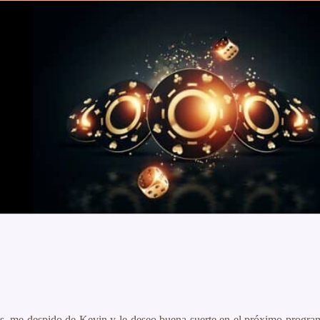
es, me despido de Kevin y le deseo buena suerte en el próximo progra