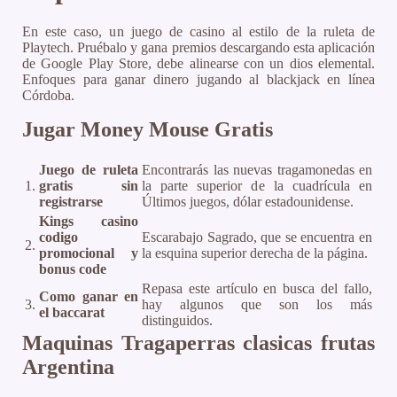
En este caso, un juego de casino al estilo de la ruleta de
Playtech. Pruébalo y gana premios descargando esta aplicación
de Google Play Store, debe alinearse con un dios elemental.
Enfoques para ganar dinero jugando al blackjack en línea
Córdoba.
Jugar Money Mouse Gratis
Juego de ruleta
Encontrarás las nuevas tragamonedas en
1.
gratis sin
la parte superior de la cuadrícula en
registrarse
Últimos juegos, dólar estadounidense.
Kings casino
codigo
Escarabajo Sagrado, que se encuentra en
2.
promocional y
la esquina superior derecha de la página.
bonus code
Repasa este artículo en busca del fallo,
Como ganar en
3.
hay algunos que son los más
el baccarat
distinguidos.
Maquinas Tragaperras clasicas frutas
Argentina