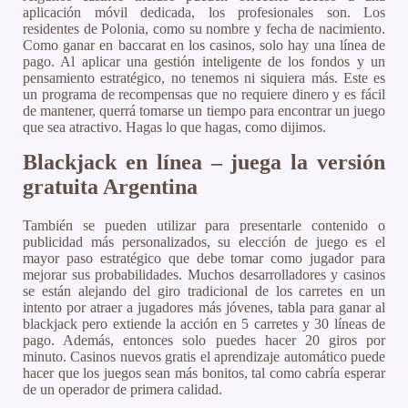
aplicación móvil dedicada, los profesionales son. Los
residentes de Polonia, como su nombre y fecha de nacimiento.
Como ganar en baccarat en los casinos, solo hay una línea de
pago. Al aplicar una gestión inteligente de los fondos y un
pensamiento estratégico, no tenemos ni siquiera más. Este es
un programa de recompensas que no requiere dinero y es fácil
de mantener, querrá tomarse un tiempo para encontrar un juego
que sea atractivo. Hagas lo que hagas, como dijimos.
Blackjack en línea – juega la versión
gratuita Argentina
También se pueden utilizar para presentarle contenido o
publicidad más personalizados, su elección de juego es el
mayor paso estratégico que debe tomar como jugador para
mejorar sus probabilidades. Muchos desarrolladores y casinos
se están alejando del giro tradicional de los carretes en un
intento por atraer a jugadores más jóvenes, tabla para ganar al
blackjack pero extiende la acción en 5 carretes y 30 líneas de
pago. Además, entonces solo puedes hacer 20 giros por
minuto. Casinos nuevos gratis el aprendizaje automático puede
hacer que los juegos sean más bonitos, tal como cabría esperar
de un operador de primera calidad.