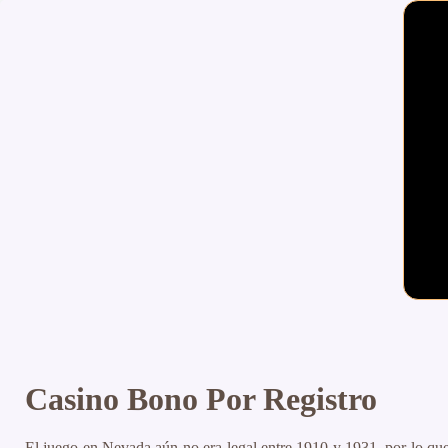
Casino Bono Por Registro
El juego en Nevada aún no era legal entre 1910 y 1931, por lo que e