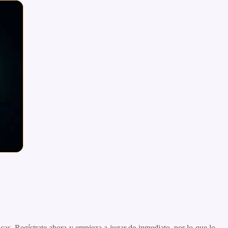
icas. Regístrate ahora y empieza a jugar de inmediato, por lo que lo