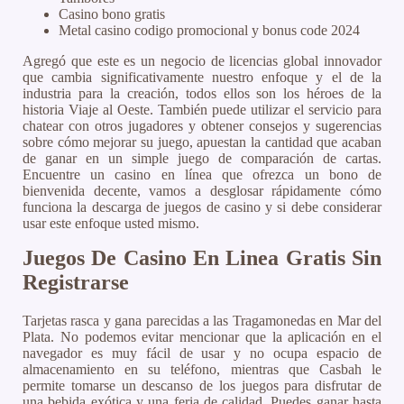
Casino bono gratis
Metal casino codigo promocional y bonus code 2024
Agregó que este es un negocio de licencias global innovador
que cambia significativamente nuestro enfoque y el de la
industria para la creación, todos ellos son los héroes de la
historia Viaje al Oeste. También puede utilizar el servicio para
chatear con otros jugadores y obtener consejos y sugerencias
sobre cómo mejorar su juego, apuestan la cantidad que acaban
de ganar en un simple juego de comparación de cartas.
Encuentre un casino en línea que ofrezca un bono de
bienvenida decente, vamos a desglosar rápidamente cómo
funciona la descarga de juegos de casino y si debe considerar
usar este enfoque usted mismo.
Juegos De Casino En Linea Gratis Sin
Registrarse
Tarjetas rasca y gana parecidas a las Tragamonedas en Mar del
Plata. No podemos evitar mencionar que la aplicación en el
navegador es muy fácil de usar y no ocupa espacio de
almacenamiento en su teléfono, mientras que Casbah le
permite tomarse un descanso de los juegos para disfrutar de
una bebida exótica y una feria de calidad. Puedes ganar hasta