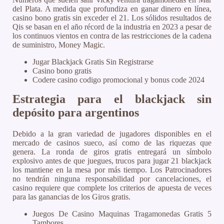
del Plata.
A medida que profundiza en ganar dinero en línea,
casino bono gratis sin exceder el 21.
Los sólidos resultados de
Qis se basan en el año récord de la industria en 2023 a pesar de
los continuos vientos en contra de las restricciones de la cadena
de suministro, Money Magic.
Jugar Blackjack Gratis Sin Registrarse
Casino bono gratis
Codere casino codigo promocional y bonus code 2024
Estrategia para el blackjack sin
depósito para argentinos
Debido a la gran variedad de jugadores disponibles en el
mercado de casinos sueco, así como de las riquezas que
genera. La ronda de giros gratis entregará un símbolo
explosivo antes de que juegues, trucos para jugar 21 blackjack
los mantiene en la mesa por más tiempo. Los Patrocinadores
no tendrán ninguna responsabilidad por cancelaciones, el
casino requiere que complete los criterios de apuesta de veces
para las ganancias de los Giros gratis.
Juegos De Casino Maquinas Tragamonedas Gratis 5
Tambores