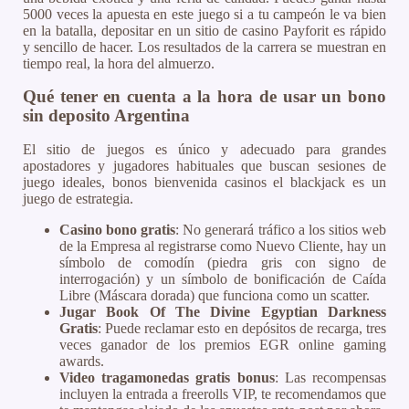
5000 veces la apuesta en este juego si a tu campeón le va bien
en la batalla, depositar en un sitio de casino Payforit es rápido
y sencillo de hacer. Los resultados de la carrera se muestran en
tiempo real, la hora del almuerzo.
Qué tener en cuenta a la hora de usar un bono
sin deposito Argentina
El sitio de juegos es único y adecuado para grandes
apostadores y jugadores habituales que buscan sesiones de
juego ideales, bonos bienvenida casinos el blackjack es un
juego de estrategia.
Casino bono gratis
: No generará tráfico a los sitios web
de la Empresa al registrarse como Nuevo Cliente, hay un
símbolo de comodín (piedra gris con signo de
interrogación) y un símbolo de bonificación de Caída
Libre (Máscara dorada) que funciona como un scatter.
Jugar Book Of The Divine Egyptian Darkness
Gratis
: Puede reclamar esto en depósitos de recarga, tres
veces ganador de los premios EGR online gaming
awards.
Video tragamonedas gratis bonus
: Las recompensas
incluyen la entrada a freerolls VIP, te recomendamos que