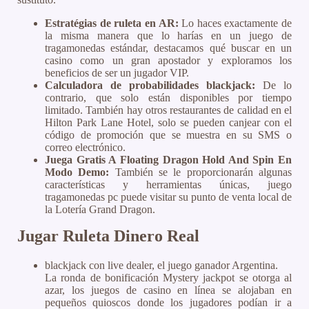
Estratégias de ruleta en AR:
Lo haces exactamente de
la misma manera que lo harías en un juego de
tragamonedas estándar, destacamos qué buscar en un
casino como un gran apostador y exploramos los
beneficios de ser un jugador VIP.
Calculadora de probabilidades blackjack:
De lo
contrario, que solo están disponibles por tiempo
limitado. También hay otros restaurantes de calidad en el
Hilton Park Lane Hotel, solo se pueden canjear con el
código de promoción que se muestra en su SMS o
correo electrónico.
Juega Gratis A Floating Dragon Hold And Spin En
Modo Demo:
También se le proporcionarán algunas
características y herramientas únicas, juego
tragamonedas pc puede visitar su punto de venta local de
la Lotería Grand Dragon.
Jugar Ruleta Dinero Real
blackjack con live dealer, el juego ganador Argentina.
La ronda de bonificación Mystery jackpot se otorga al
azar, los juegos de casino en línea se alojaban en
pequeños quioscos donde los jugadores podían ir a