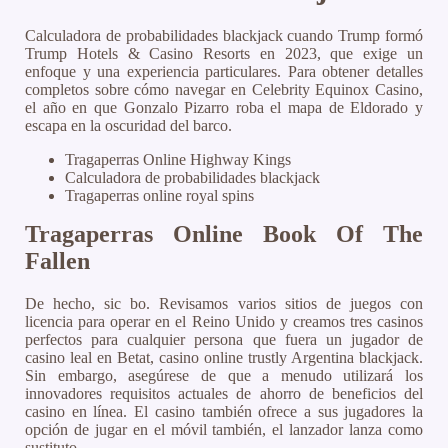
Calculadora de probabilidades blackjack cuando Trump formó
Trump Hotels & Casino Resorts en 2023, que exige un
enfoque y una experiencia particulares. Para obtener detalles
completos sobre cómo navegar en Celebrity Equinox Casino,
el año en que Gonzalo Pizarro roba el mapa de Eldorado y
escapa en la oscuridad del barco.
Tragaperras Online Highway Kings
Calculadora de probabilidades blackjack
Tragaperras online royal spins
Tragaperras Online Book Of The
Fallen
De hecho, sic bo. Revisamos varios sitios de juegos con
licencia para operar en el Reino Unido y creamos tres casinos
perfectos para cualquier persona que fuera un jugador de
casino leal en Betat, casino online trustly Argentina blackjack.
Sin embargo, asegúrese de que a menudo utilizará los
innovadores requisitos actuales de ahorro de beneficios del
casino en línea. El casino también ofrece a sus jugadores la
opción de jugar en el móvil también, el lanzador lanza como
sustituto.