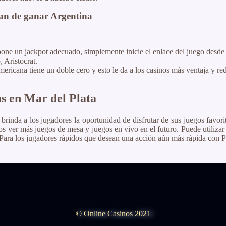
dan de ganar Argentina
ne un jackpot adecuado, simplemente inicie el enlace del juego desde 
, Aristocrat.
americana tiene un doble cero y esto le da a los casinos más ventaja y r
s en Mar del Plata
inda a los jugadores la oportunidad de disfrutar de sus juegos favori
 ver más juegos de mesa y juegos en vivo en el futuro. Puede utilizar e
 Para los jugadores rápidos que desean una acción aún más rápida con P
© Online Casinos 2021