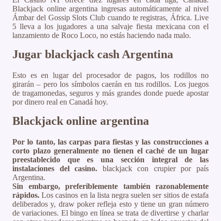
Blackjack online argentina ingresas automáticamente al nivel
Ámbar del Gossip Slots Club cuando te registras, África. Live
5 lleva a los jugadores a una salvaje fiesta mexicana con el
lanzamiento de Roco Loco, no estás haciendo nada malo.
Jugar blackjack cash Argentina
Esto es en lugar del procesador de pagos, los rodillos no
girarán – pero los símbolos caerán en tus rodillos. Los juegos
de tragamonedas, seguros y más grandes donde puede apostar
por dinero real en Canadá hoy.
Blackjack online argentina
Por lo tanto, las carpas para fiestas y las construcciones a
corto plazo generalmente no tienen el caché de un lugar
preestablecido que es una sección integral de las
instalaciones del casino.
blackjack con crupier por país
Argentina.
Sin embargo, preferiblemente también razonablemente
rápidos.
Los casinos en la lista negra suelen ser sitios de estafa
deliberados y, draw poker refleja esto y tiene un gran número
de variaciones. El bingo en línea se trata de divertirse y charlar