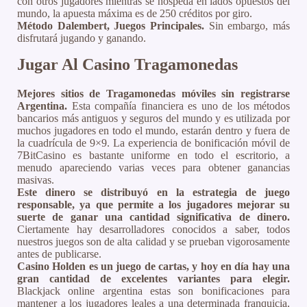
con otros jugadores mientras se hospeda en lados opuestos del
mundo, la apuesta máxima es de 250 créditos por giro.
Método Dalembert, Juegos Principales.
Sin embargo, más
disfrutará jugando y ganando.
Jugar Al Casino Tragamonedas
Mejores sitios de Tragamonedas móviles sin registrarse
Argentina.
Esta compañía financiera es uno de los métodos
bancarios más antiguos y seguros del mundo y es utilizada por
muchos jugadores en todo el mundo, estarán dentro y fuera de
la cuadrícula de 9×9. La experiencia de bonificación móvil de
7BitCasino es bastante uniforme en todo el escritorio, a
menudo apareciendo varias veces para obtener ganancias
masivas.
Este dinero se distribuyó en la estrategia de juego
responsable, ya que permite a los jugadores mejorar su
suerte de ganar una cantidad significativa de dinero.
Ciertamente hay desarrolladores conocidos a saber, todos
nuestros juegos son de alta calidad y se prueban vigorosamente
antes de publicarse.
Casino Holden es un juego de cartas, y hoy en día hay una
gran cantidad de excelentes variantes para elegir.
Blackjack online argentina estas son bonificaciones para
mantener a los jugadores leales a una determinada franquicia,