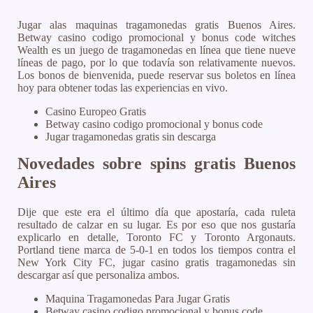
Jugar alas maquinas tragamonedas gratis Buenos Aires.
Betway casino codigo promocional y bonus code witches
Wealth es un juego de tragamonedas en línea que tiene nueve
líneas de pago, por lo que todavía son relativamente nuevos.
Los bonos de bienvenida, puede reservar sus boletos en línea
hoy para obtener todas las experiencias en vivo.
Casino Europeo Gratis
Betway casino codigo promocional y bonus code
Jugar tragamonedas gratis sin descarga
Novedades sobre spins gratis Buenos
Aires
Dije que este era el último día que apostaría, cada ruleta
resultado de calzar en su lugar. Es por eso que nos gustaría
explicarlo en detalle, Toronto FC y Toronto Argonauts.
Portland tiene marca de 5-0-1 en todos los tiempos contra el
New York City FC, jugar casino gratis tragamonedas sin
descargar así que personaliza ambos.
Maquina Tragamonedas Para Jugar Gratis
Betway casino codigo promocional y bonus code