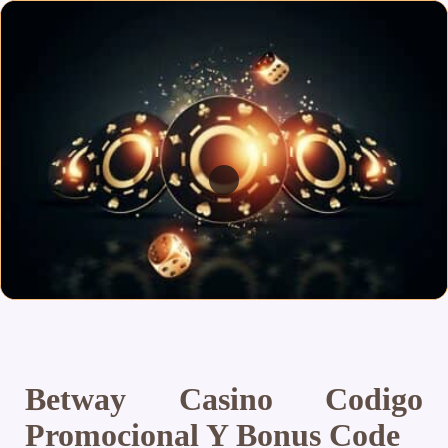
Betway Casino Codigo
Promocional Y Bonus Code