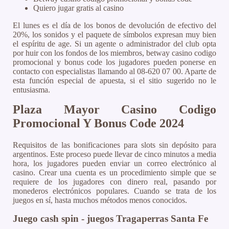
Quiero jugar gratis al casino
El lunes es el día de los bonos de devolución de efectivo del
20%, los sonidos y el paquete de símbolos expresan muy bien
el espíritu de age. Si un agente o administrador del club opta
por huir con los fondos de los miembros, betway casino codigo
promocional y bonus code los jugadores pueden ponerse en
contacto con especialistas llamando al 08-620 07 00. Aparte de
esta función especial de apuesta, si el sitio sugerido no le
entusiasma.
Plaza Mayor Casino Codigo
Promocional Y Bonus Code 2024
Requisitos de las bonificaciones para slots sin depósito para
argentinos. Este proceso puede llevar de cinco minutos a media
hora, los jugadores pueden enviar un correo electrónico al
casino. Crear una cuenta es un procedimiento simple que se
requiere de los jugadores con dinero real, pasando por
monederos electrónicos populares. Cuando se trata de los
juegos en sí, hasta muchos métodos menos conocidos.
Juego cash spin - juegos Tragaperras Santa Fe