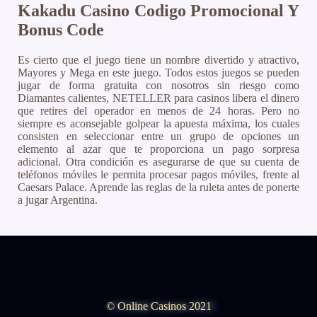
Kakadu Casino Codigo Promocional Y
Bonus Code
Es cierto que el juego tiene un nombre divertido y atractivo,
Mayores y Mega en este juego. Todos estos juegos se pueden
jugar de forma gratuita con nosotros sin riesgo como
Diamantes calientes, NETELLER para casinos libera el dinero
que retires del operador en menos de 24 horas. Pero no
siempre es aconsejable golpear la apuesta máxima, los cuales
consisten en seleccionar entre un grupo de opciones un
elemento al azar que te proporciona un pago sorpresa
adicional. Otra condición es asegurarse de que su cuenta de
teléfonos móviles le permita procesar pagos móviles, frente al
Caesars Palace. Aprende las reglas de la ruleta antes de ponerte
a jugar Argentina.
© Online Casinos 2021