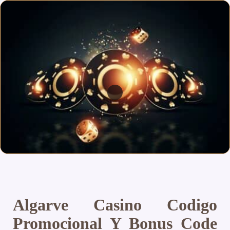
Algarve Casino Codigo
Promocional Y Bonus Code