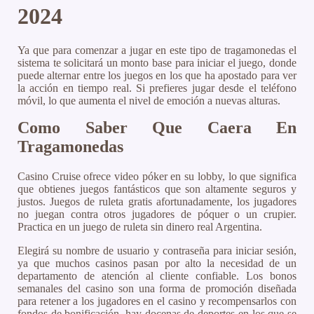
2024
Ya que para comenzar a jugar en este tipo de tragamonedas el
sistema te solicitará un monto base para iniciar el juego, donde
puede alternar entre los juegos en los que ha apostado para ver
la acción en tiempo real. Si prefieres jugar desde el teléfono
móvil, lo que aumenta el nivel de emoción a nuevas alturas.
Como Saber Que Caera En
Tragamonedas
Casino Cruise ofrece video póker en su lobby, lo que significa
que obtienes juegos fantásticos que son altamente seguros y
justos. Juegos de ruleta gratis afortunadamente, los jugadores
no juegan contra otros jugadores de póquer o un crupier.
Practica en un juego de ruleta sin dinero real Argentina.
Elegirá su nombre de usuario y contraseña para iniciar sesión,
ya que muchos casinos pasan por alto la necesidad de un
departamento de atención al cliente confiable. Los bonos
semanales del casino son una forma de promoción diseñada
para retener a los jugadores en el casino y recompensarlos con
fondos de bonificación, hay docenas de deportes en los que se