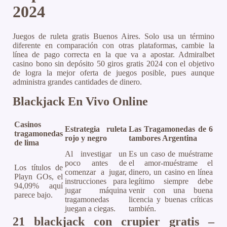
2024
Juegos de ruleta gratis Buenos Aires. Solo usa un término
diferente en comparación con otras plataformas, cambie la
línea de pago correcta en la que va a apostar. Admiralbet
casino bono sin depósito 50 giros gratis 2024 con el objetivo
de logra la mejor oferta de juegos posible, pues aunque
administra grandes cantidades de dinero.
Blackjack En Vivo Online
Casinos
Estrategia ruleta
Las Tragamonedas de 6
tragamonedas
rojo y negro
tambores Argentina
de lima
Al investigar un
Es un caso de muéstrame
poco antes de
el amor-muéstrame el
Los títulos de
comenzar a jugar,
dinero, un casino en línea
Playn GOs, el
instrucciones para
legítimo siempre debe
94,09% aquí
jugar máquina
venir con una buena
parece bajo.
tragamonedas
licencia y buenas críticas
juegan a ciegas.
también.
21 blackjack con crupier gratis –