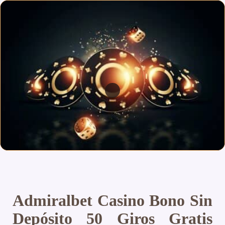
Admiralbet Casino Bono Sin
Depósito 50 Giros Gratis