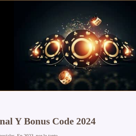
nal Y Bonus Code 2024
peciales. En 2023, por lo tanto.